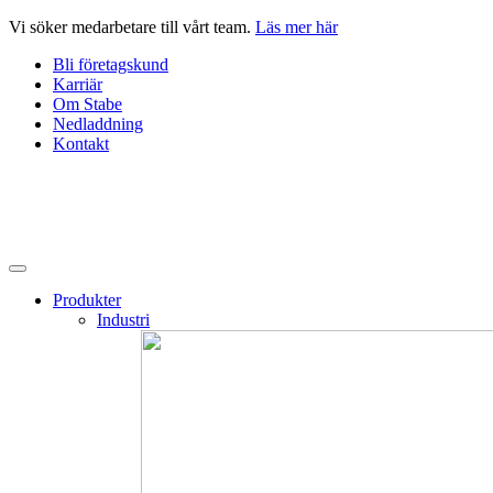
Hoppa
Vi söker medarbetare till vårt team.
Läs mer här
till
Bli företagskund
innehåll
Karriär
Om Stabe
Nedladdning
Kontakt
Produkter
Industri