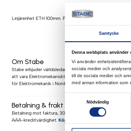
Linjärenhet ETH 100mm. Parallellmonterad motor 1
Samtycke
Denna webbplats använder 
Om Stabe
Vi använder enhetsidentifierar
sociala medier och analysera 
Stabe erbjuder världsledande elektromekanik och pneumati
till de sociala medier och a
att vara Elektromekaniskt Teknisk Center (EMTC) för Parke
med annan information som du 
för Elektromekanik i Norden. Mer om Stabe
Samtyckesval
Nödvändig
Betalning & frakt
Betalning mot faktura, 30 dagar. Fraktkostnad tillkommer. 
AAA-kreditvärdighet.
Köpvillkor
.