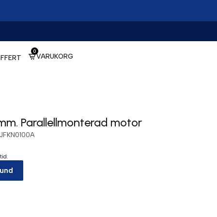
0
VARUKORG
FFERT
mm. Parallellmonterad motor
JFKN0100A
tid.
kund