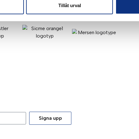
Tillåt urval
Signa upp
tt du godkänner våra
integritetspolicy