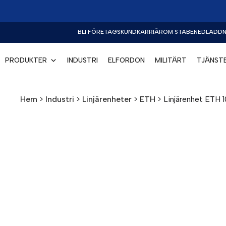
BLI FÖRETAGSKUND
KARRIÄR
OM STABE
NEDLADDN
PRODUKTER
INDUSTRI
ELFORDON
MILITÄRT
TJÄNST
Hem
>
Industri
>
Linjärenheter
>
ETH
>
Linjärenhet ETH 