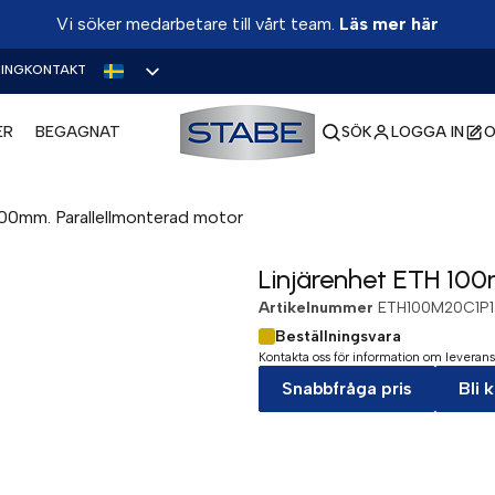
Vi söker medarbetare till vårt team.
Läs mer här
ING
KONTAKT
ER
BEGAGNAT
SÖK
LOGGA IN
O
100mm. Parallellmonterad motor
Linjärenhet ETH 100
Artikelnummer
ETH100M20C1P1
Beställningsvara
Kontakta oss för information om leverans
Snabbfråga pris
Bli 