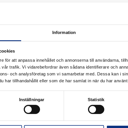
Information
cookies
e för att anpassa innehållet och annonserna till användarna, tillh
vår trafik. Vi vidarebefordrar även sådana identifierare och anna
k för industriautomation. Vi är stolta
nnons- och analysföretag som vi samarbetar med. Dessa kan i sin
r Hannifin och certifierad distributör
har tillhandahållit eller som de har samlat in när du har använt 
Inställningar
Statistik
Alla priser visas i SEK. Stabe innehar