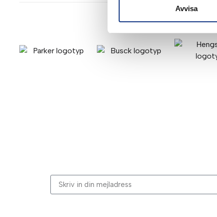
Avvisa
Stabes nyhetsbrev
Signa upp dig på vår nyhetsbrev.
Genom att klicka på “Signa upp” dig bekräftar du a