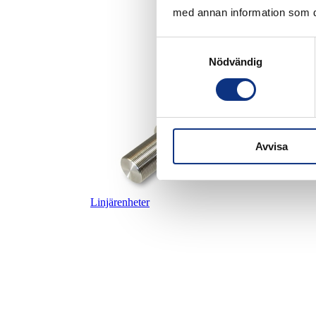
med annan information som du 
Samtyckesval
Nödvändig
Avvisa
Linjärenheter