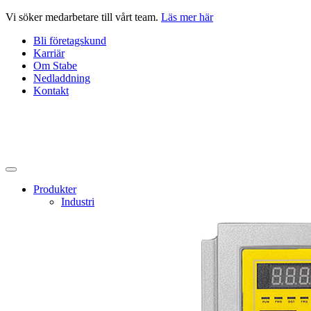
Hoppa
Vi söker medarbetare till vårt team.
Läs mer här
till
Bli företagskund
innehåll
Karriär
Om Stabe
Nedladdning
Kontakt
Produkter
Industri