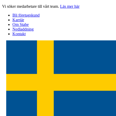
Hoppa
Vi söker medarbetare till vårt team.
Läs mer här
till
Bli företagskund
innehåll
Karriär
Om Stabe
Nedladdning
Kontakt