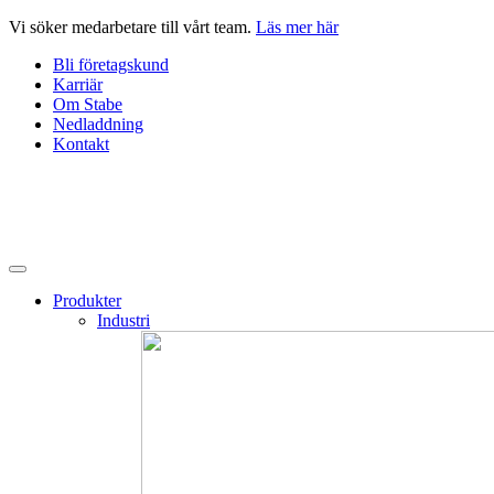
Hoppa
Vi söker medarbetare till vårt team.
Läs mer här
till
Bli företagskund
innehåll
Karriär
Om Stabe
Nedladdning
Kontakt
Produkter
Industri