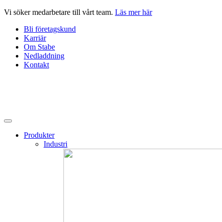
Hoppa
Vi söker medarbetare till vårt team.
Läs mer här
till
Bli företagskund
innehåll
Karriär
Om Stabe
Nedladdning
Kontakt
Produkter
Industri