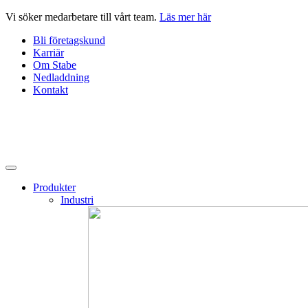
Hoppa
Vi söker medarbetare till vårt team.
Läs mer här
till
Bli företagskund
innehåll
Karriär
Om Stabe
Nedladdning
Kontakt
Produkter
Industri