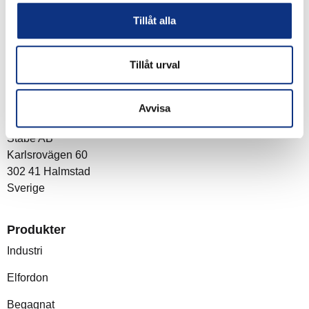
du godkänner våra
integritetspolicy
Tillåt alla
Tillåt urval
Om företaget
Avvisa
Post- och besöksadress
Stabe AB
Karlsrovägen 60
302 41 Halmstad
Sverige
Produkter
Industri
Elfordon
Begagnat