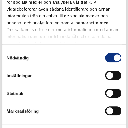
för sociala medier och analysera vår trafik. Vi
vidarebefordrar även sådana identifierare och annan
information från din enhet till de sociala medier och
annons- och analysföretag som vi samarbetar med.
Dessa kan i sin tur kombinera informationen med annan
information som du har tillhandahållit eller som de har
samlat in när du har använt deras tjänster.
Stabes
Samtyckesval
Nödvändig
nyhetsbrev
Inställningar
Signa upp dig på vår nyhetsbrev.
Statistik
Marknadsföring
Signa upp
Genom att klicka på “Signa upp” dig bekräftar du att