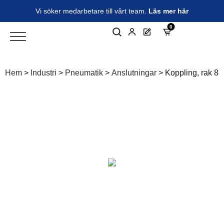
Vi söker medarbetare till vårt team.
Läs mer här
0
Hem
>
Industri
>
Pneumatik
>
Anslutningar
>
Koppling, rak 8-