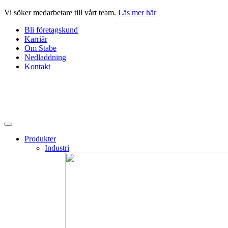
Hoppa
Vi söker medarbetare till vårt team.
Läs mer här
till
Bli företagskund
innehåll
Karriär
Om Stabe
Nedladdning
Kontakt
Produkter
Industri