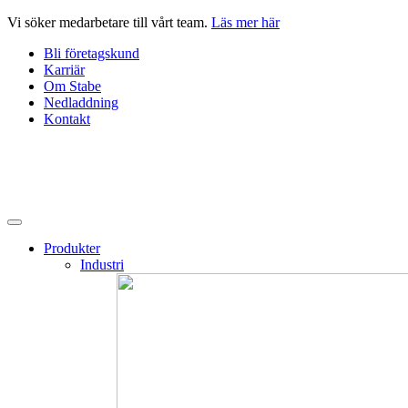
Hoppa
Vi söker medarbetare till vårt team.
Läs mer här
till
Bli företagskund
innehåll
Karriär
Om Stabe
Nedladdning
Kontakt
Produkter
Industri