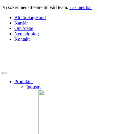
Hoppa
Vi söker medarbetare till vårt team.
Läs mer här
till
Bli företagskund
innehåll
Karriär
Om Stabe
Nedladdning
Kontakt
Produkter
Industri