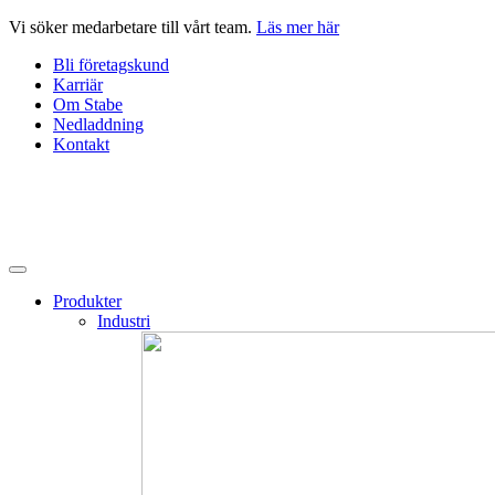
Hoppa
Vi söker medarbetare till vårt team.
Läs mer här
till
Bli företagskund
innehåll
Karriär
Om Stabe
Nedladdning
Kontakt
Produkter
Industri