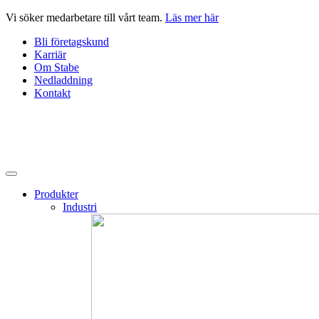
Hoppa
Vi söker medarbetare till vårt team.
Läs mer här
till
Bli företagskund
innehåll
Karriär
Om Stabe
Nedladdning
Kontakt
Produkter
Industri