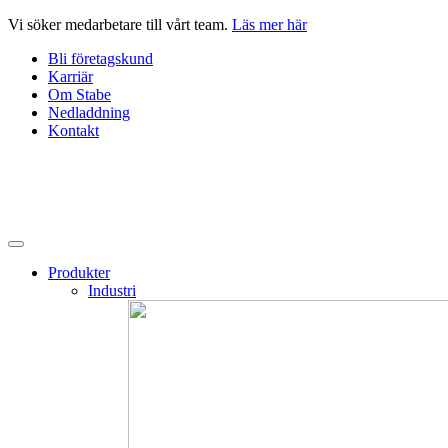
Hoppa
Vi söker medarbetare till vårt team.
Läs mer här
till
Bli företagskund
innehåll
Karriär
Om Stabe
Nedladdning
Kontakt
Produkter
Industri