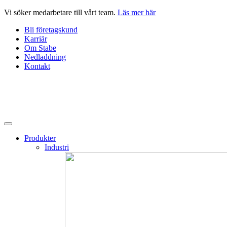
Hoppa
Vi söker medarbetare till vårt team.
Läs mer här
till
Bli företagskund
innehåll
Karriär
Om Stabe
Nedladdning
Kontakt
Produkter
Industri