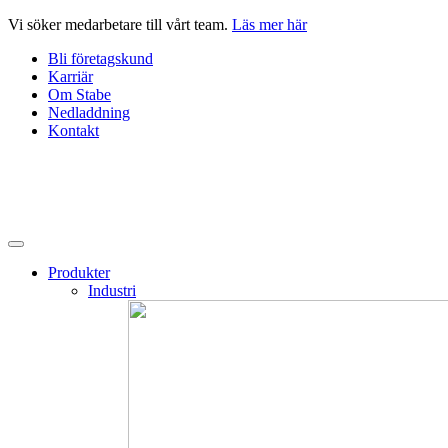
Hoppa
Vi söker medarbetare till vårt team.
Läs mer här
till
Bli företagskund
innehåll
Karriär
Om Stabe
Nedladdning
Kontakt
Produkter
Industri