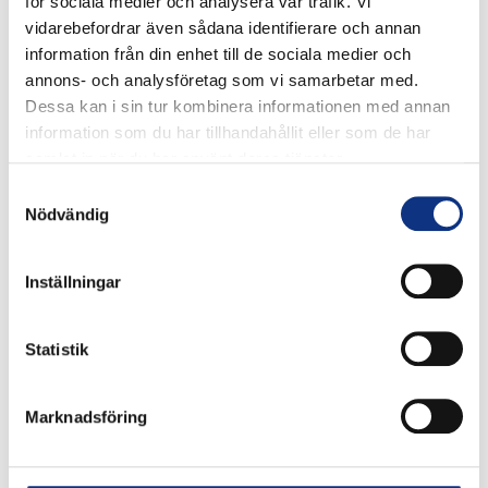
för sociala medier och analysera vår trafik. Vi
vidarebefordrar även sådana identifierare och annan
information från din enhet till de sociala medier och
annons- och analysföretag som vi samarbetar med.
Dessa kan i sin tur kombinera informationen med annan
information som du har tillhandahållit eller som de har
samlat in när du har använt deras tjänster.
Stabes
Samtyckesval
Nödvändig
nyhetsbrev
Inställningar
Signa upp dig på vår nyhetsbrev.
Statistik
Signa upp
Marknadsföring
Genom att klicka på “Signa upp” dig bekräftar du att
du godkänner våra
integritetspolicy