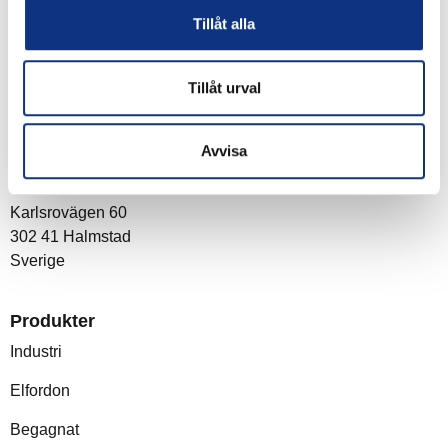
Tillåt alla
Tillåt urval
Om företaget
Avvisa
Post- och besöksadress
Stabe AB
Karlsrovägen 60
302 41 Halmstad
Sverige
Produkter
Industri
Elfordon
Begagnat