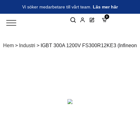
Vi söker medarbetare till vårt team.
Läs mer här
0
Hem
>
Industri
>
IGBT 300A 1200V FS300R12KE3 (Infineon )