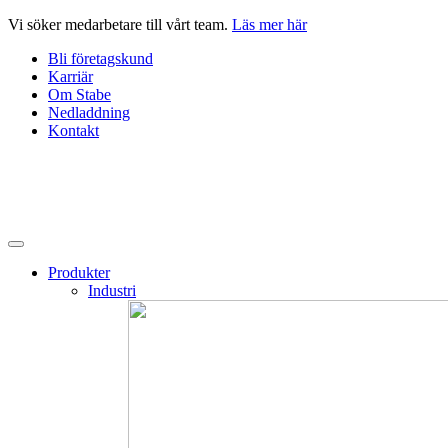
Hoppa
Vi söker medarbetare till vårt team.
Läs mer här
till
Bli företagskund
innehåll
Karriär
Om Stabe
Nedladdning
Kontakt
Produkter
Industri