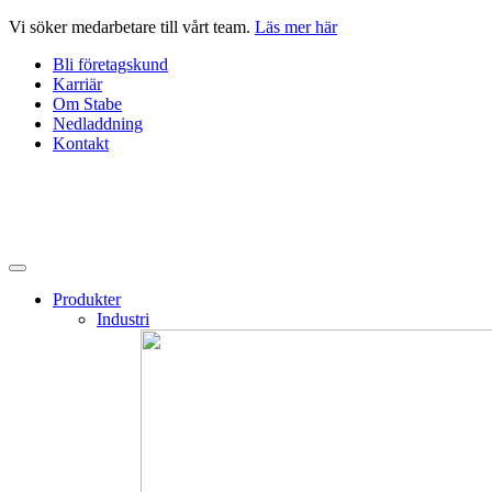
Hoppa
Vi söker medarbetare till vårt team.
Läs mer här
till
Bli företagskund
innehåll
Karriär
Om Stabe
Nedladdning
Kontakt
Produkter
Industri