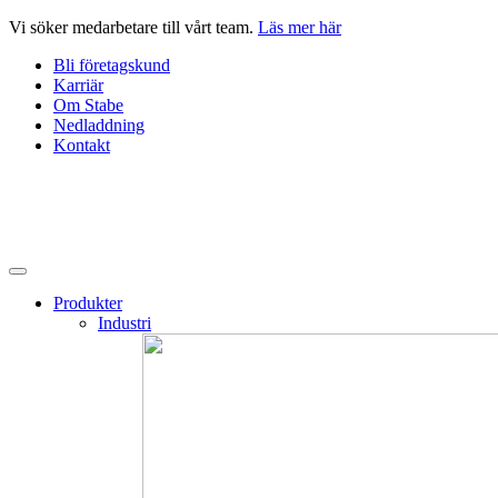
Hoppa
Vi söker medarbetare till vårt team.
Läs mer här
till
Bli företagskund
innehåll
Karriär
Om Stabe
Nedladdning
Kontakt
Produkter
Industri