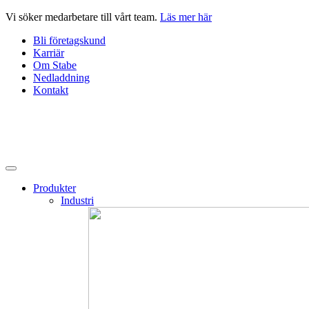
Hoppa
Vi söker medarbetare till vårt team.
Läs mer här
till
Bli företagskund
innehåll
Karriär
Om Stabe
Nedladdning
Kontakt
Produkter
Industri