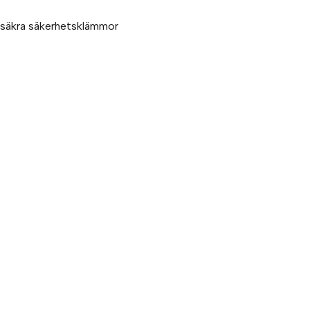
gssäkra säkerhetsklämmor
a
k för industriautomation. Vi är stolta
r Hannifin och certifierad distributör
Alla priser visas i SEK. Stabe innehar