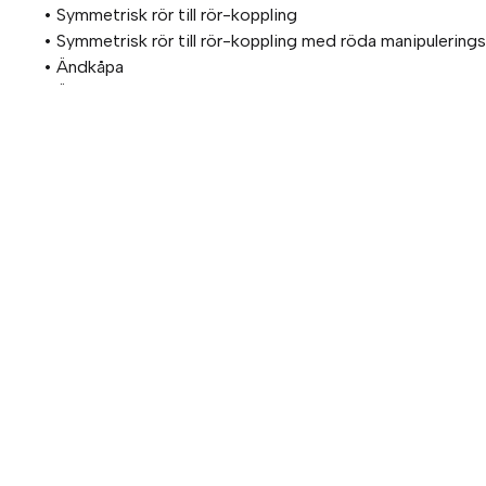
• Symmetrisk rör till rör-koppling
• Symmetrisk rör till rör-koppling med röda manipulerin
• Ändkåpa
• Ändkåpa med röd manipuleringssäkert säkerhetsklämm
Om Stabe
Stabe erbjuder världsledande elektromekanik och pneumati
att vara Elektromekaniskt Teknisk Center (EMTC) för Parke
för Elektromekanik i Norden. Mer om Stabe
Betalning & frakt
Betalning mot faktura, 30 dagar. Fraktkostnad tillkommer. 
AAA-kreditvärdighet.
Köpvillkor
.