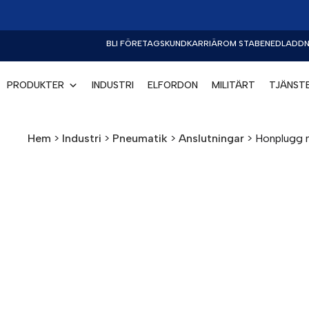
BLI FÖRETAGSKUND
KARRIÄR
OM STABE
NEDLADDN
PRODUKTER
INDUSTRI
ELFORDON
MILITÄRT
TJÄNST
Hem
>
Industri
>
Pneumatik
>
Anslutningar
>
Honplugg m