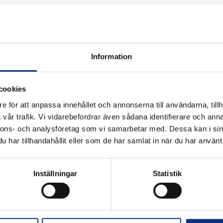
allationssystem för FTTx* och garanterar både enkel användnin
pus, etc
Information
cookies
e för att anpassa innehållet och annonserna till användarna, tillh
vår trafik. Vi vidarebefordrar även sådana identifierare och anna
rar risken för igensättning under blåsning
nnons- och analysföretag som vi samarbetar med. Dessa kan i sin
öjlig mellan direkt nedgrävda och rikta direktinstallerade mikro
har tillhandahållit eller som de har samlat in när du har använt 
oppling
Inställningar
Statistik
ätverk
ng