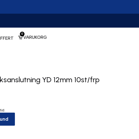
0
VARUKORG
FFERT
ksanslutning YD 12mm 10st/frp
tid.
kund