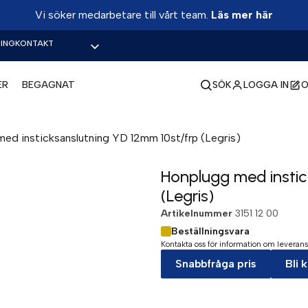
Vi söker medarbetare till vårt team.
Läs mer här
ING
KONTAKT
ER
BEGAGNAT
SÖK
LOGGA IN
O
ed insticksanslutning YD 12mm 10st/frp (Legris)
Honplugg med instic
(Legris)
Artikelnummer
3151 12 00
Beställningsvara
Kontakta oss för information om leverans
Snabbfråga pris
Bli 