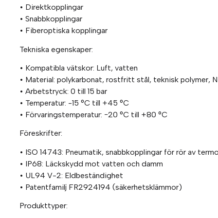
• Direktkopplingar
• Snabbkopplingar
• Fiberoptiska kopplingar
Tekniska egenskaper:
• Kompatibla vätskor: Luft, vatten
• Material: polykarbonat, rostfritt stål, teknisk polymer, 
• Arbetstryck: 0 till 15 bar
• Temperatur: -15 °C till +45 °C
• Förvaringstemperatur: −20 °C till +80 °C
Föreskrifter:
• ISO 14743: Pneumatik, snabbkopplingar för rör av term
• IP68: Läckskydd mot vatten och damm
• UL94 V-2: Eldbeständighet
• Patentfamilj FR2924194 (säkerhetsklämmor)
Produkttyper: