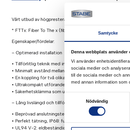
Vårt utbud av högpresterande kopplingar avser direktinst
* FTTx: Fiber To The x (fibrer till x) = hem, byggnad, cam
Samtycke
Egenskaper/fördelar:
Denna webbplats använder 
– Optimerad installation
Vi använder enhetsidentifierar
• Tillförlitlig teknik med instickskoppling
sociala medier och analysera 
• Minimalt avstånd mellan två rör efter anslutning elimine
till de sociala medier och a
• En koppling för två olika rörväggstjocklekar (koppling m
med annan information som du 
• Ultrakompakt utförande och intuitiv installation
• Säkerhetsklämma som undviker risk för oavsiktlig bortk
Samtyckesval
Nödvändig
– Lång livslängd och tillförlitlighet
• Beprövad anslutningsteknik möjliggör expandering av n
• Perfekt tätning, IP68: fullt skydd mot partikelinträngni
• UL94 V-2: eldbeständighet för inomhusinstallationer