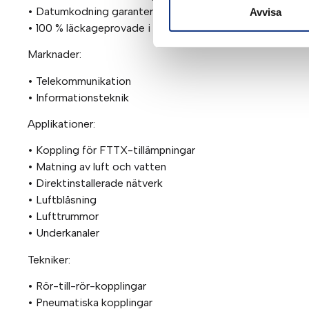
• Datumkodning garanterar kvalitet och spårbarhet
Avvisa
• 100 % läckageprovade i produktionen
Marknader:
• Telekommunikation
• Informationsteknik
Applikationer:
• Koppling för FTTX-tillämpningar
• Matning av luft och vatten
• Direktinstallerade nätverk
• Luftblåsning
• Lufttrummor
• Underkanaler
Tekniker:
• Rör-till-rör-kopplingar
• Pneumatiska kopplingar