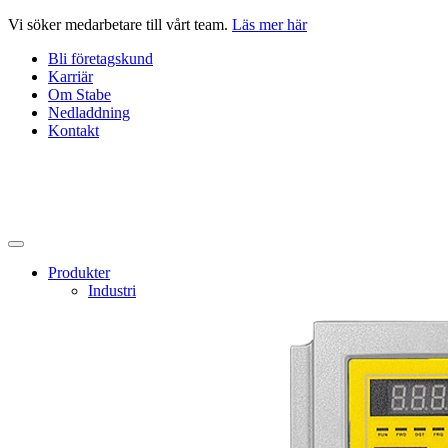
Hoppa
Vi söker medarbetare till vårt team.
Läs mer här
till
Bli företagskund
innehåll
Karriär
Om Stabe
Nedladdning
Kontakt
Produkter
Industri