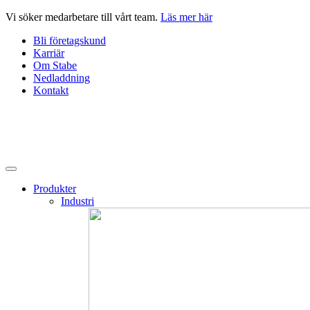
Hoppa
Vi söker medarbetare till vårt team.
Läs mer här
till
Bli företagskund
innehåll
Karriär
Om Stabe
Nedladdning
Kontakt
Produkter
Industri