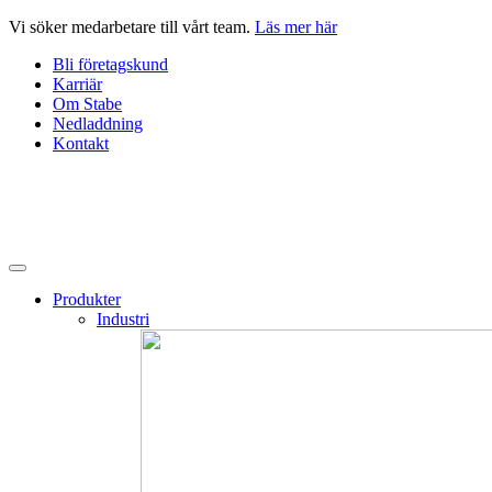
Hoppa
Vi söker medarbetare till vårt team.
Läs mer här
till
Bli företagskund
innehåll
Karriär
Om Stabe
Nedladdning
Kontakt
Produkter
Industri