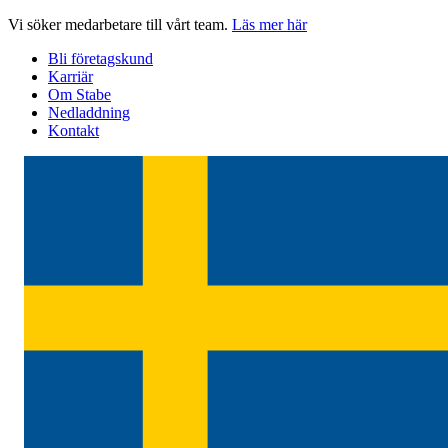
Hoppa
Vi söker medarbetare till vårt team.
Läs mer här
till
Bli företagskund
innehåll
Karriär
Om Stabe
Nedladdning
Kontakt