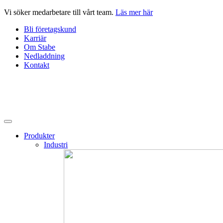
Hoppa
Vi söker medarbetare till vårt team.
Läs mer här
till
Bli företagskund
innehåll
Karriär
Om Stabe
Nedladdning
Kontakt
Produkter
Industri