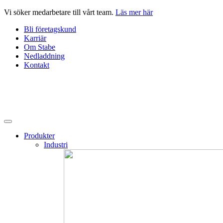
Hoppa
Vi söker medarbetare till vårt team.
Läs mer här
till
Bli företagskund
innehåll
Karriär
Om Stabe
Nedladdning
Kontakt
Produkter
Industri