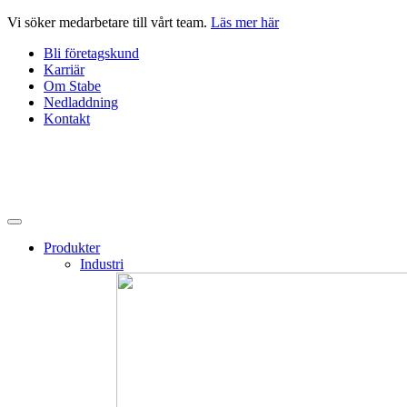
Hoppa
Vi söker medarbetare till vårt team.
Läs mer här
till
Bli företagskund
innehåll
Karriär
Om Stabe
Nedladdning
Kontakt
Produkter
Industri