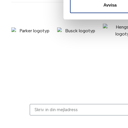
Avvisa
Stabes nyhetsbrev
Signa upp dig på vår nyhetsbrev.
Genom att klicka på “Signa upp” dig bekräftar du a