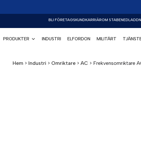
BLI FÖRETAGSKUND
KARRIÄR
OM STABE
NEDLADDN
PRODUKTER
INDUSTRI
ELFORDON
MILITÄRT
TJÄNST
Hem
>
Industri
>
Omriktare
>
AC
>
Frekvensomriktare A