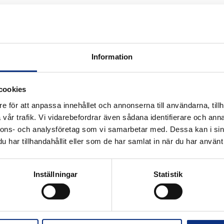
filter 1
Information
cookies
e för att anpassa innehållet och annonserna till användarna, tillh
vår trafik. Vi vidarebefordrar även sådana identifierare och anna
k för industriautomation. Vi är stolta
nnons- och analysföretag som vi samarbetar med. Dessa kan i sin
r Hannifin och certifierad distributör
har tillhandahållit eller som de har samlat in när du har använt 
Inställningar
Statistik
Alla priser visas i SEK. Stabe innehar