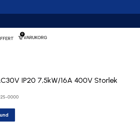
0
VARUKORG
FFERT
AC30V IP20 7,5kW/16A 400V Storlek
-2S-0000
kund