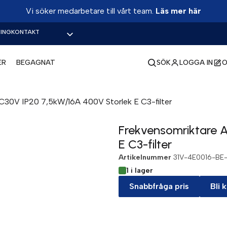
Vi söker medarbetare till vårt team.
Läs mer här
ING
KONTAKT
ER
BEGAGNAT
SÖK
LOGGA IN
O
C30V IP20 7,5kW/16A 400V Storlek E C3-filter
Frekvensomriktare 
E C3-filter
Artikelnummer
31V-4E0016-BE
1 i lager
Snabbfråga pris
Bli 