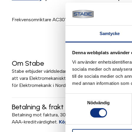
Frekvensomriktare AC30V IP20 7,5kW/16A 400V Stl E C3-
Samtycke
Denna webbplats använder 
Om Stabe
Vi använder enhetsidentifierar
sociala medier och analysera 
Stabe erbjuder världsledande elektromekanik och pneumati
till de sociala medier och a
att vara Elektromekaniskt Teknisk Center (EMTC) för Parke
med annan information som du 
för Elektromekanik i Norden. Mer om Stabe
Samtyckesval
Nödvändig
Betalning & frakt
Betalning mot faktura, 30 dagar. Fraktkostnad tillkommer. 
AAA-kreditvärdighet.
Köpvillkor
.