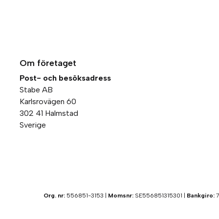
Om företaget
Post- och besöksadress
Stabe AB
Karlsrovägen 60
302 41 Halmstad
Sverige
Org. nr:
556851-3153 |
Momsnr:
SE556851315301 |
Bankgiro:
7