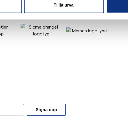
Tillåt urval
Signa upp
tt du godkänner våra
integritetspolicy