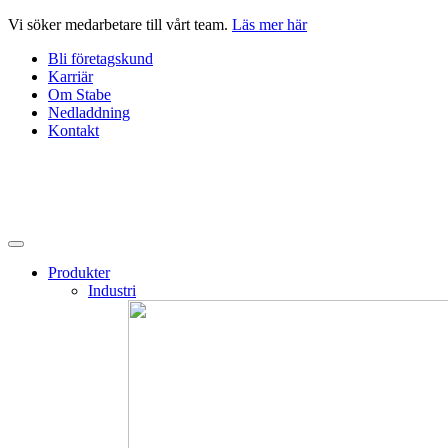
Hoppa
Vi söker medarbetare till vårt team.
Läs mer här
till
Bli företagskund
innehåll
Karriär
Om Stabe
Nedladdning
Kontakt
Produkter
Industri