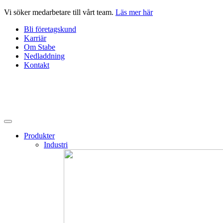
Hoppa
Vi söker medarbetare till vårt team.
Läs mer här
till
Bli företagskund
innehåll
Karriär
Om Stabe
Nedladdning
Kontakt
Produkter
Industri