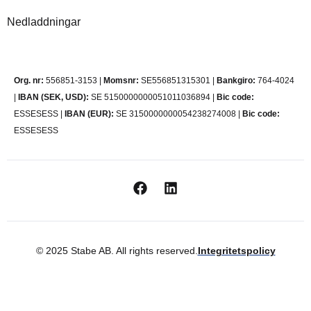
Nedladdningar
Org. nr:
556851-3153 |
Momsnr:
SE556851315301 |
Bankgiro:
764-4024
|
IBAN (SEK, USD):
SE 5150000000051011036894 |
Bic code:
ESSESESS |
IBAN (EUR):
SE 3150000000054238274008 |
Bic code:
ESSESESS
© 2025 Stabe AB. All rights reserved.
Integritetspolicy