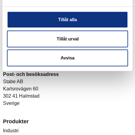
Signa upp
Genom att klicka på “Signa upp” dig bekräftar du att
Tillåt alla
du godkänner våra
integritetspolicy
Tillåt urval
Avvisa
Om företaget
Post- och besöksadress
Stabe AB
Karlsrovägen 60
302 41 Halmstad
Sverige
Produkter
Industri