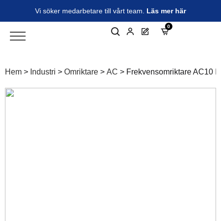
Vi söker medarbetare till vårt team.
Läs mer här
0
Hem
>
Industri
>
Omriktare
>
AC
>
Frekvensomriktare AC10 IP