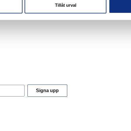
Tillåt urval
Signa upp
 du godkänner våra
integritetspolicy