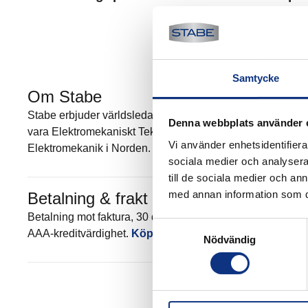
Samtycke
Om Stabe
Stabe erbjuder världsledande elektromekanik och pneumatik
Denna webbplats använder 
vara Elektromekaniskt Teknisk Center (EMTC) för Parker Han
Vi använder enhetsidentifierar
Elektromekanik i Norden. Mer om Stabe
sociala medier och analysera 
till de sociala medier och a
med annan information som du 
Betalning & frakt
Betalning mot faktura, 30 dagar. Fraktkostnad tillkommer. 
Samtyckesval
AAA-kreditvärdighet.
Köpvillkor
.
Nödvändig