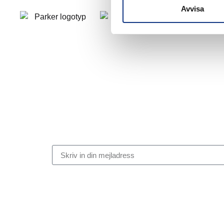
Avvisa
Stabes nyhetsbrev
Signa upp dig på vår nyhetsbrev.
Genom att klicka på “Signa upp” dig bekräftar du att