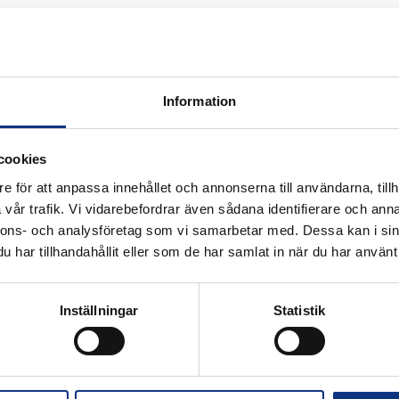
Information
 för industriautomation. Vi är stolta att
cookies
nifin och certifierad distributör för
e för att anpassa innehållet och annonserna till användarna, tillh
vår trafik. Vi vidarebefordrar även sådana identifierare och anna
nnons- och analysföretag som vi samarbetar med. Dessa kan i sin
har tillhandahållit eller som de har samlat in när du har använt 
Alla priser visas i SEK. Stabe innehar
Inställningar
Statistik