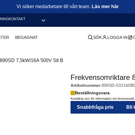
Vi söker medarbetare till vårt team.
Läs mer här
NING
KONTAKT
STER
BEGAGNAT
SÖK
LOGGA IN
 890SD 7,5kW/16A 500V Stl B
Frekvensomriktare 
Artikelnummer
890SD-532160B0
Beställningsvara
Kontakta oss för information om leveranstid.
Snabbfråga pris
Bli