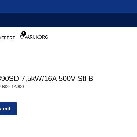
0
VARUKORG
OFFERT
890SD 7,5kW/16A 500V Stl B
-B00-1A000
 kund