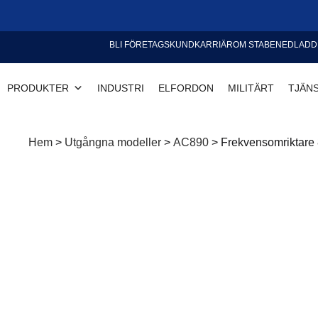
BLI FÖRETAGSKUND
KARRIÄR
OM STABE
NEDLADD
PRODUKTER
INDUSTRI
ELFORDON
MILITÄRT
TJÄN
Hem
>
Utgångna modeller
>
AC890
>
Frekvensomriktare