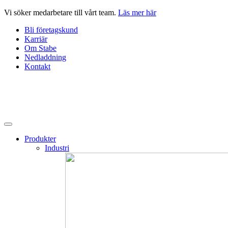
Hoppa
Vi söker medarbetare till vårt team.
Läs mer här
till
Bli företagskund
innehåll
Karriär
Om Stabe
Nedladdning
Kontakt
Produkter
Industri