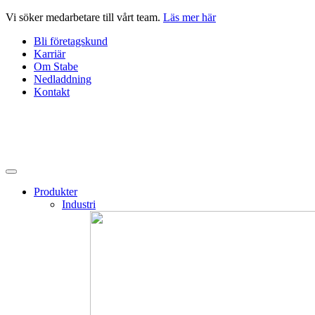
Hoppa
Vi söker medarbetare till vårt team.
Läs mer här
till
Bli företagskund
innehåll
Karriär
Om Stabe
Nedladdning
Kontakt
Produkter
Industri