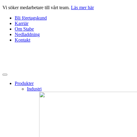
Hoppa
Vi söker medarbetare till vårt team.
Läs mer här
till
Bli företagskund
innehåll
Karriär
Om Stabe
Nedladdning
Kontakt
Produkter
Industri