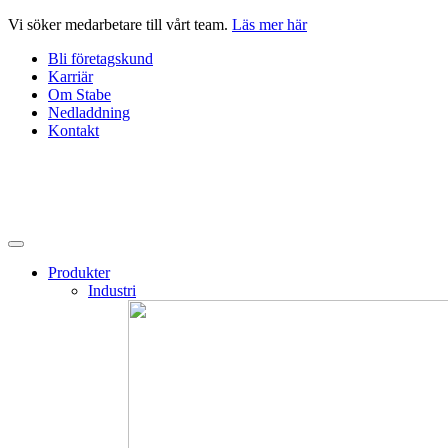
Hoppa
Vi söker medarbetare till vårt team.
Läs mer här
till
Bli företagskund
innehåll
Karriär
Om Stabe
Nedladdning
Kontakt
Produkter
Industri