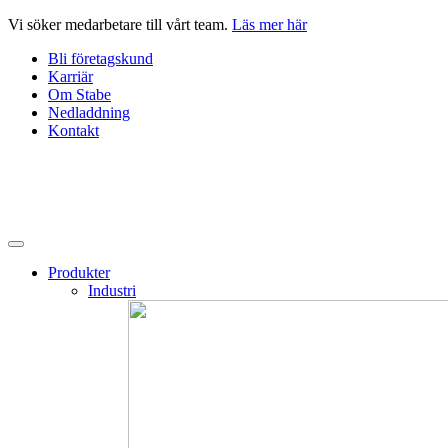
Hoppa
Vi söker medarbetare till vårt team.
Läs mer här
till
Bli företagskund
innehåll
Karriär
Om Stabe
Nedladdning
Kontakt
Produkter
Industri