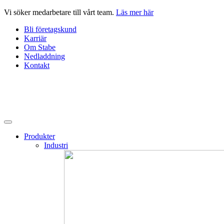
Hoppa
Vi söker medarbetare till vårt team.
Läs mer här
till
Bli företagskund
innehåll
Karriär
Om Stabe
Nedladdning
Kontakt
Produkter
Industri