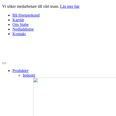
Hoppa
Vi söker medarbetare till vårt team.
Läs mer här
till
Bli företagskund
innehåll
Karriär
Om Stabe
Nedladdning
Kontakt
Produkter
Industri