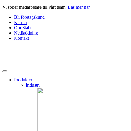
Hoppa
Vi söker medarbetare till vårt team.
Läs mer här
till
Bli företagskund
innehåll
Karriär
Om Stabe
Nedladdning
Kontakt
Produkter
Industri