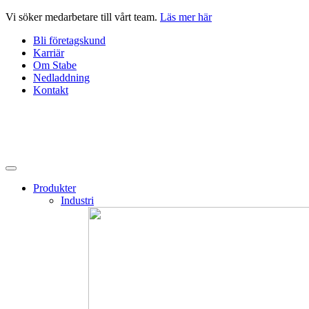
Hoppa
Vi söker medarbetare till vårt team.
Läs mer här
till
Bli företagskund
innehåll
Karriär
Om Stabe
Nedladdning
Kontakt
Produkter
Industri