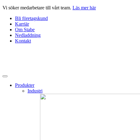
Hoppa
Vi söker medarbetare till vårt team.
Läs mer här
till
Bli företagskund
innehåll
Karriär
Om Stabe
Nedladdning
Kontakt
Produkter
Industri