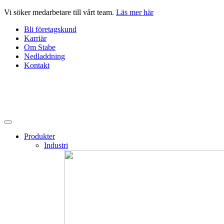
Hoppa
Vi söker medarbetare till vårt team.
Läs mer här
till
Bli företagskund
innehåll
Karriär
Om Stabe
Nedladdning
Kontakt
Produkter
Industri