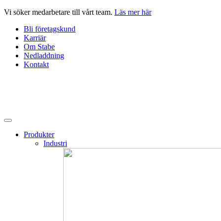
Hoppa
Vi söker medarbetare till vårt team.
Läs mer här
till
Bli företagskund
innehåll
Karriär
Om Stabe
Nedladdning
Kontakt
Produkter
Industri