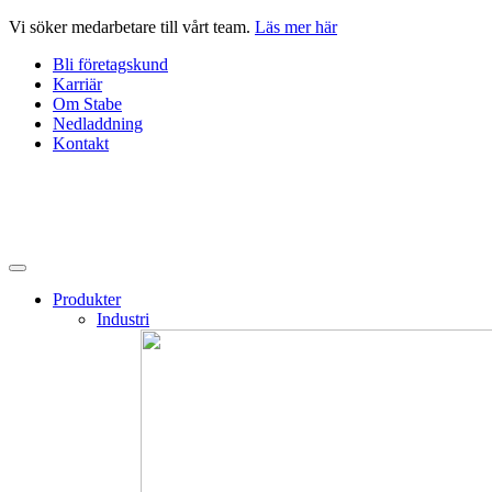
Hoppa
Vi söker medarbetare till vårt team.
Läs mer här
till
Bli företagskund
innehåll
Karriär
Om Stabe
Nedladdning
Kontakt
Produkter
Industri