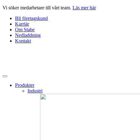
Hoppa
Vi söker medarbetare till vårt team.
Läs mer här
till
Bli företagskund
innehåll
Karriär
Om Stabe
Nedladdning
Kontakt
Produkter
Industri