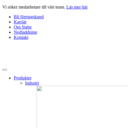
Hoppa
Vi söker medarbetare till vårt team.
Läs mer här
till
Bli företagskund
innehåll
Karriär
Om Stabe
Nedladdning
Kontakt
Produkter
Industri