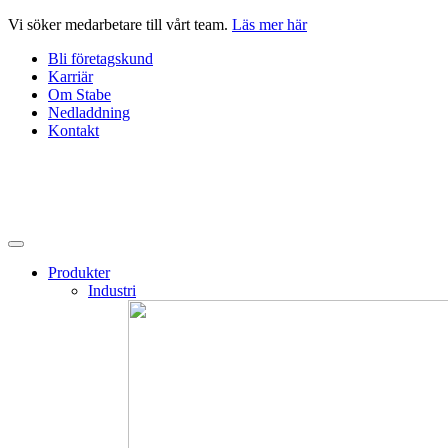
Hoppa
Vi söker medarbetare till vårt team.
Läs mer här
till
Bli företagskund
innehåll
Karriär
Om Stabe
Nedladdning
Kontakt
Produkter
Industri